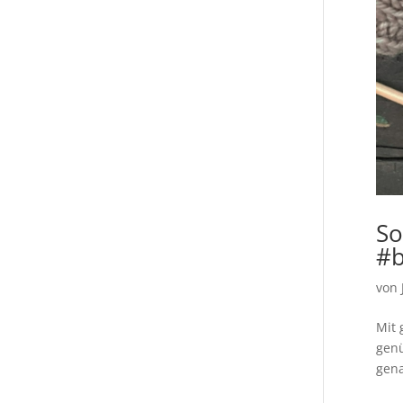
So
#b
von
Mit 
genü
gena