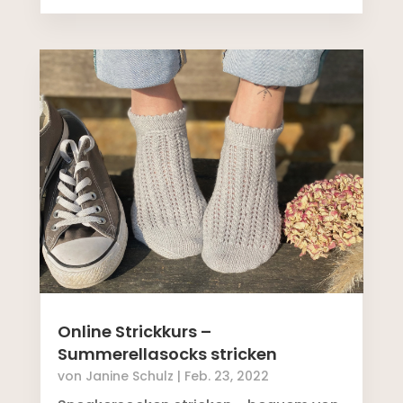
Online Strickkurs –
Summerellasocks stricken
von
Janine Schulz
|
Feb. 23, 2022