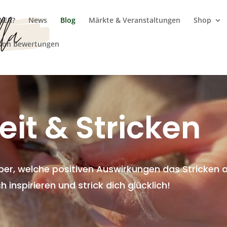
WER?
News
Blog
Märkte & Veranstaltungen
Shop
 von Bewertungen
it & Stricken
über, welche positiven Auswirkungen das Stricken 
inspirieren und strick dich glücklich!